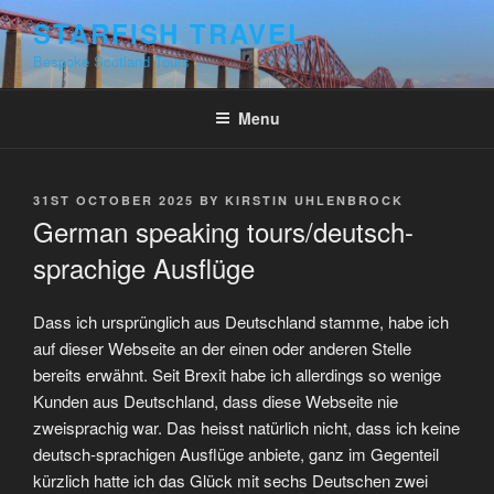
Skip
STARFISH TRAVEL
to
Bespoke Scotland Tours
content
Menu
POSTED
31ST OCTOBER 2025
BY
KIRSTIN UHLENBROCK
ON
German speaking tours/deutsch-
sprachige Ausflüge
Dass ich ursprünglich aus Deutschland stamme, habe ich
auf dieser Webseite an der einen oder anderen Stelle
bereits erwähnt. Seit Brexit habe ich allerdings so wenige
Kunden aus Deutschland, dass diese Webseite nie
zweisprachig war. Das heisst natürlich nicht, dass ich keine
deutsch-sprachigen Ausflüge anbiete, ganz im Gegenteil
kürzlich hatte ich das Glück mit sechs Deutschen zwei